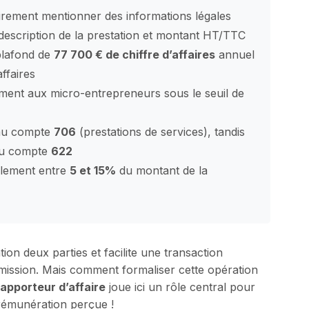
toirement mentionner des informations légales
 description de la prestation et montant HT/TTC
plafond de
77 700 € de chiffre d’affaires
annuel
ffaires
ment aux micro-entrepreneurs sous le seuil de
 au compte
706
(prestations de services), tandis
 au compte
622
alement entre
5 et 15%
du montant de la
ion deux parties et facilite une transaction
mission. Mais comment formaliser cette opération
apporteur d’affaire
joue ici un rôle central pour
a rémunération perçue !