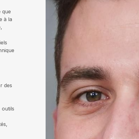
e que
e à la
,
els
hnique
er des
 outils
tés,