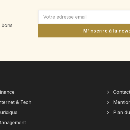
s bons
M'inscrire à la new
inance
Contac
nternet & Tech
Mention
uridique
Plan du
anagement