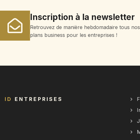
Inscription à la newsletter
Retrouvez de manière hebdomadaire tous no
plans business pour les entreprises !
ID
ENTREPRISES
F
I
J
M