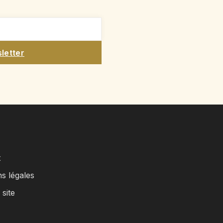
sletter
t
s légales
 site