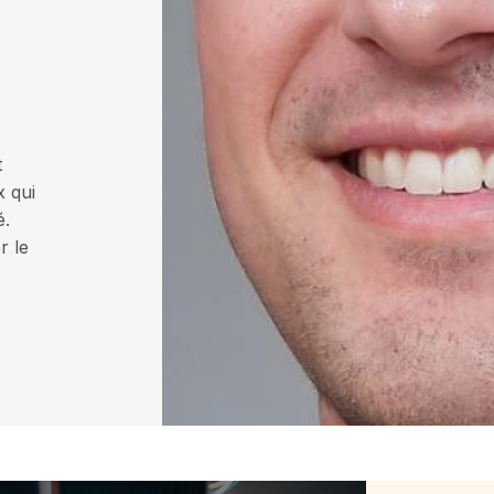
t
x qui
é.
r le