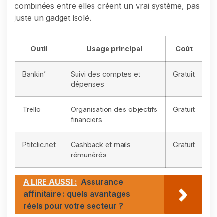
combinées entre elles créent un vrai système, pas
juste un gadget isolé.
Outil
Usage principal
Coût
Bankin’
Suivi des comptes et
Gratuit
dépenses
Trello
Organisation des objectifs
Gratuit
financiers
Ptitclic.net
Cashback et mails
Gratuit
rémunérés
A LIRE AUSSI :
Assurance
affinitaire : quels avantages
réels pour votre secteur ?