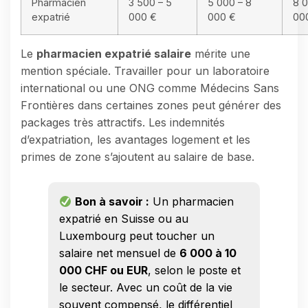
Pharmacien
3 500 – 5
5 000 – 8
8 0
expatrié
000 €
000 €
00
Le
pharmacien expatrié salaire
mérite une
mention spéciale. Travailler pour un laboratoire
international ou une ONG comme Médecins Sans
Frontières dans certaines zones peut générer des
packages très attractifs. Les indemnités
d’expatriation, les avantages logement et les
primes de zone s’ajoutent au salaire de base.
Bon à savoir :
Un pharmacien
expatrié en Suisse ou au
Luxembourg peut toucher un
salaire net mensuel de
6 000 à 10
000 CHF ou EUR
, selon le poste et
le secteur. Avec un coût de la vie
souvent compensé, le différentiel