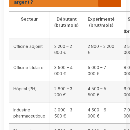
argent ?
Secteur
Débutant
Expérimenté
S
(brut/mois)
(brut/mois)
(b
Officine adjoint
2 200 – 2
2 800 – 3 200
3 5
600 €
€
00
Officine titulaire
3 500 – 4
5 000 – 7
8 0
000 €
000 €
00
Hôpital (PH)
2 800 – 3
4 500 – 5
6 0
200 €
500 €
00
Industrie
3 000 – 3
4 500 – 6
7 0
pharmaceutique
500 €
000 €
00