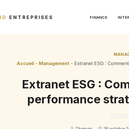
ID
ENTREPRISES
FINANCE
INTE
MANA
Accueil
-
Management
-
Extranet ESG : Comment 
Extranet ESG : Co
performance strat
Thomas
26 octobre 