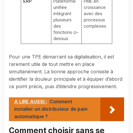
ERP
Plateforme
PME en
unifiée
croissance
intégrant
avec des
plusieurs
processus
des
complexes
fonctions ci-
dessus
Pour une TPE démarrant sa digitalisation, il est
rarement utile de tout mettre en place
simultanément. La bonne approche consiste à
identifier la douleur principale et à équiper d’abord
ce point précis, puis d’étendre progressivement.
A LIRE AUSSI :
Comment
installer un distributeur de pain
automatique ?
Comment choisir sans se