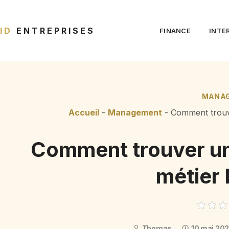
ID
ENTREPRISES
FINANCE
INTE
MANA
Accueil
-
Management
-
Comment trouve
Comment trouver un 
métier
Thomas
10 mai 20