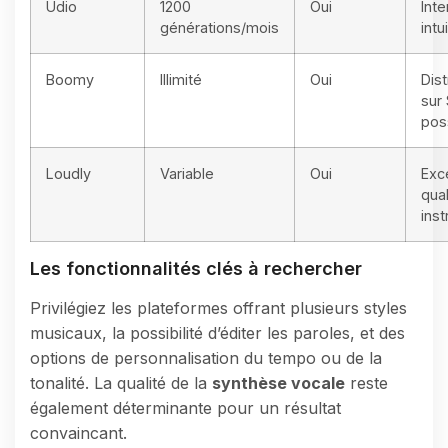
Udio
1200
Oui
Inte
générations/mois
intu
Boomy
Illimité
Oui
Dist
sur 
pos
Loudly
Variable
Oui
Exc
qual
ins
Les fonctionnalités clés à rechercher
Privilégiez les plateformes offrant plusieurs styles
musicaux, la possibilité d’éditer les paroles, et des
options de personnalisation du tempo ou de la
tonalité. La qualité de la
synthèse vocale
reste
également déterminante pour un résultat
convaincant.