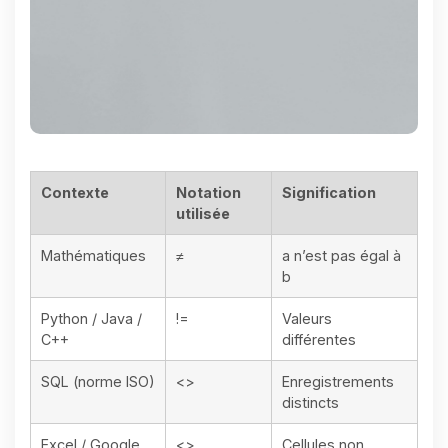
Contexte
Notation
Signification
utilisée
Mathématiques
≠
a n’est pas égal à
b
Python / Java /
!=
Valeurs
C++
différentes
SQL (norme ISO)
<>
Enregistrements
distincts
Excel / Google
<>
Cellules non