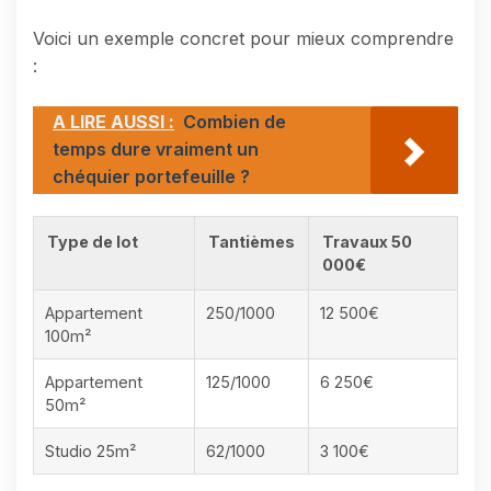
Voici un exemple concret pour mieux comprendre
:
A LIRE AUSSI :
Combien de
temps dure vraiment un
chéquier portefeuille ?
Type de lot
Tantièmes
Travaux 50
000€
Appartement
250/1000
12 500€
100m²
Appartement
125/1000
6 250€
50m²
Studio 25m²
62/1000
3 100€